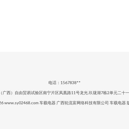
电话：1567838**
（广西）自由贸易试验区南宁片区凤凰路11号龙光.玖珑湖7栋2单元二十一层
26
www.sy02468.com
车载电器
广西轮流富网络科技有限公司
车载电器