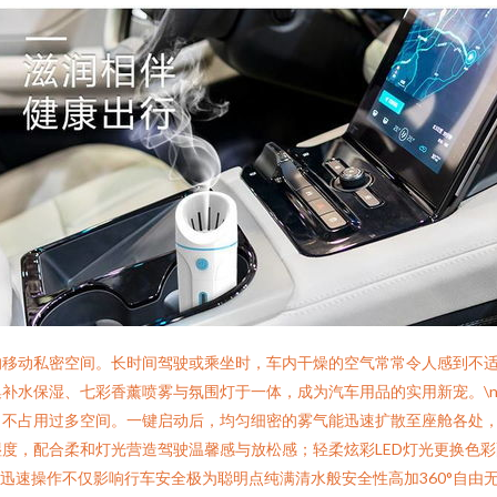
的移动私密空间。长时间驾驶或乘坐时，车内干燥的空气常常令人感到不
补水保湿、七彩香薰喷雾与氛围灯于一体，成为汽车用品的实用新宠。\n
，不占用过多空间。一键启动后，均匀细密的雾气能迅速扩散至座舱各处
度，配合柔和灯光营造驾驶温馨感与放松感；轻柔炫彩LED灯光更换色
心迅速操作不仅影响行车安全极为聪明点纯满清水般安全性高加360°自