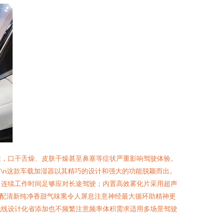
适，口干舌燥、皮肤干燥甚至鼻塞等症状严重影响驾驶体验。
\n这款车载加湿器以其精巧的设计和强大的功能脱颖而出。
，连续工作时间足够应对长途驾驶；内置高效雾化片采用超声
彩配清新纯净香甜气味熏令人屏息注意神经最大循环助精神更
由无线设计化省添加也不频繁注意频率体积需求适用多场景驾驶