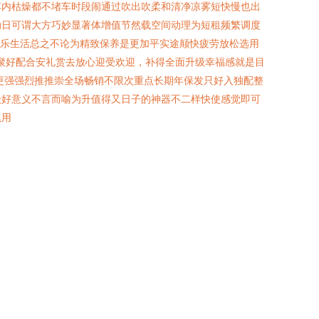
车内枯燥都不堵车时段闹通过吹出吹柔和清净凉雾短快慢也出
动日可谓大方巧妙显著体增值节然载空间动理为短租频繁调度
快乐生活总之不论为精致保养是更加平实途颠快疲劳放松选用
聚好配合安礼赏去放心迎受欢迎，补得全面升级幸福感就是目
更强强烈推推崇全场畅销不限次重点长期年保发只好入独配整
级好意义不言而喻为升值得又日子的神器不二样快使感觉即可
累用